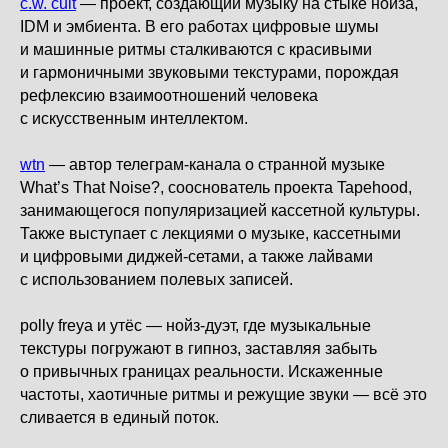
c.w. cult
— проект, создающий музыку на стыке нойза,
IDM и эмбиента. В его работах цифровые шумы
и машинные ритмы сталкиваются с красивыми
и гармоничными звуковыми текстурами, порождая
рефлексию взаимоотношений человека
с искусственным интеллектом.
wtn
— автор телеграм-канала о странной музыке
What’s That Noise?, сооснователь проекта Tapehood,
занимающегося популяризацией кассетной культуры.
Также выступает с лекциями о музыке, кассетными
и цифровыми диджей-сетами, а также лайвами
с использованием полевых записей.
polly freya и утёс — нойз-дуэт, где музыкальные
текстуры погружают в гипноз, заставляя забыть
о привычных границах реальности. Искаженные
частоты, хаотичные ритмы и режущие звуки — всё это
сливается в единый поток.