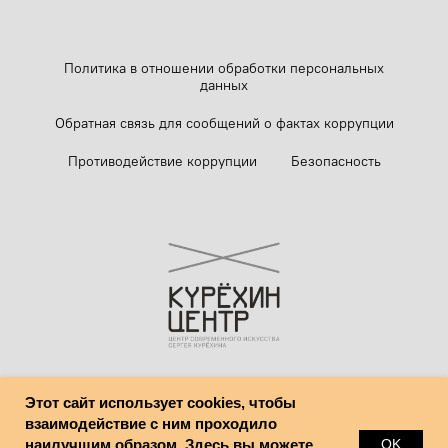
Политика в отношении обработки персональных
данных
Обратная связь для сообщений о фактах коррупции
Противодействие коррупции
Безопасность
Этот сайт использует cookies, чтобы
© Центр современного искусства имени Сергея Курёхина
взаимодействие с ним проходило
наилучшим образом. Здесь вы можете
OK