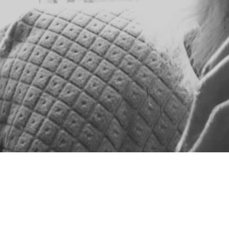
Работы Элеоноры де Монтескье обращаются к вопросу