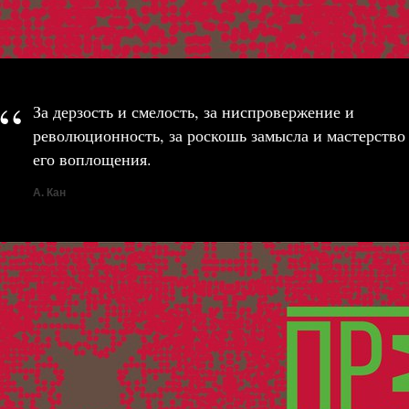
“
За дерзость и смелость, за ниспровержение и
революционность, за роскошь замысла и мастерство
его воплощения.
А. Кан