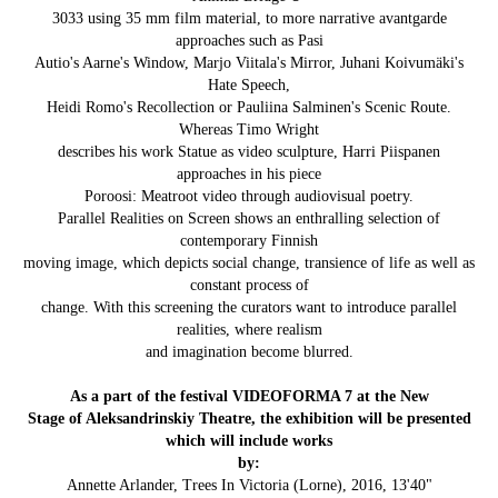
3033 using 35 mm film material, to more narrative avantgarde
approaches such as Pasi
Autio's Aarne's Window, Marjo Viitala's Mirror, Juhani Koivumäki's
Hate Speech,
Heidi Romo's Recollection or Pauliina Salminen's Scenic Route.
Whereas Timo Wright
describes his work Statue as video sculpture, Harri Piispanen
approaches in his piece
Poroosi: Meatroot video through audiovisual poetry.
Parallel Realities on Screen shows an enthralling selection of
contemporary Finnish
moving image, which depicts social change, transience of life as well as
constant process of
change. With this screening the curators want to introduce parallel
realities, where realism
and imagination become blurred.
As a part of the festival VIDEOFORMA 7 at the New
Stage of Aleksandrinskiy Theatre, the exhibition will be presented
which will include works
by:
Annette Arlander, Trees In Victoria (Lorne), 2016, 13'40"