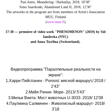
Pasi Autio, Meandering / Harhailija, 2018, 18'38"
Simo Saarikoski, Abandoned Land II, 2018, 12'30"
The artworks in the program are from members of Artist's Association
MUU, Finland
(
www.muu.fi
)
17:30 — premiere of video work "PHENOMENON" (2019) by Sid
Iandovka (NYC)
and Anna Tsyrlina (Switzerland).
Видеопрограмма "Параллельные реальности на
экране":
1.Харри Пийспанен - Poroosi: мясной маршрут,/ 2018 /
2'43"
2.Мийя Ринне- Море- 2013/ 5'43"
3.Милья Виита- Мост животных U-3033- 2018/ 12'08
4.Паулиина Салминен - Живописный маршрут- 2018/
3'18