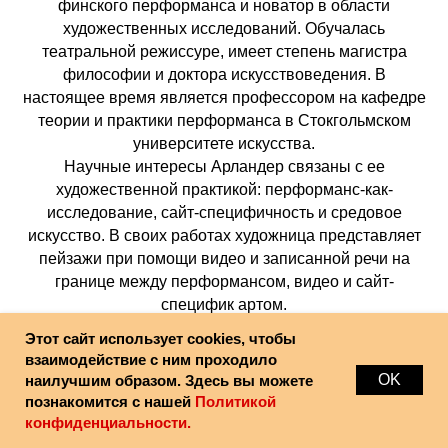
финского перформанса и новатор в области
художественных исследований. Обучалась
театральной режиссуре, имеет степень магистра
философии и доктора искусствоведения. В
настоящее время является профессором на кафедре
теории и практики перформанса в Стокгольмском
университете искусства.
Научные интересы Арландер связаны с ее
художественной практикой: перформанс-как-
исследование, сайт-специфичность и средовое
искусство. В своих работах художница представляет
пейзажи при помощи видео и записанной речи на
границе между перформансом, видео и сайт-
специфик артом.
Этот сайт использует cookies, чтобы
взаимодействие с ним проходило
Паси Аутио
OK
наилучшим образом. Здесь вы можете
Извивание, 2018
познакомится с нашей
Политикой
18'38"
конфиденциальности.
«Извивание» — видеоработа, совмещающая