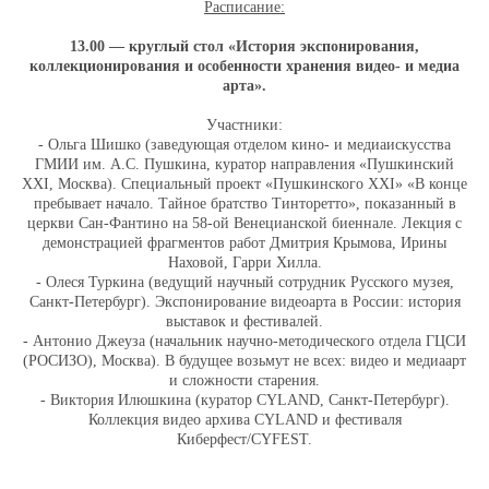
Расписание:
13.00 — круглый стол «История экспонирования,
коллекционирования и особенности хранения видео- и медиа
арта».
Участники:
- Ольга Шишко (заведующая отделом кино- и медиаискусства
ГМИИ им. А.С. Пушкина, куратор направления «Пушкинский
XXI, Москва). Специальный проект «Пушкинского XXI» «В конце
пребывает начало. Тайное братство Тинторетто», показанный в
церкви Сан-Фантино на 58-ой Венецианской биеннале. Лекция с
демонстрацией фрагментов работ Дмитрия Крымова, Ирины
Наховой, Гарри Хилла.
- Олеся Туркина (ведущий научный сотрудник Русского музея,
Санкт-Петербург). Экспонирование видеоарта в России: история
выставок и фестивалей.
- Антонио Джеуза (начальник научно-методического отдела ГЦСИ
(РОСИЗО), Москва). В будущее возьмут не всех: видео и медиаарт
и сложности старения.
- Виктория Илюшкина (куратор CYLAND, Санкт-Петербург).
Коллекция видео архива CYLAND и фестиваля
Киберфест/CYFEST.