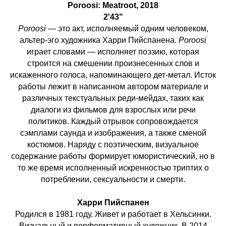
P
oroosi
:
Meatroot
, 2018
2'43"
Poroosi
— это акт, исполняемый одним человеком,
альтер-эго художника Харри Пийспанена.
Poroosi
играет словами — исполняет поэзию, которая
строится на смешении произнесенных слов и
искаженного голоса, напоминающего дет-метал. Исток
работы лежит в написанном автором материале и
различных текстуальных реди-мейдах, таких как
диалоги из фильмов для взрослых или речи
политиков. Каждый отрывок сопровождается
сэмплами саунда и изображения, а также сменой
костюмов. Наряду с поэтическим, визуальное
содержание работы формирует юмористический, но в
то же время исполненный искренностью триптих о
потреблении, сексуальности и смерти.
Харри Пийспанен
Родился в 1981 году. Живет и работает в Хельсинки.
Визуальный и перформативный художник. В 2014