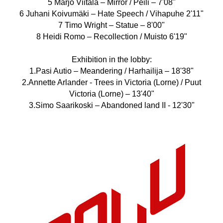
5 Marjo Viitala – Mirror / Peili – 7'08"
6 Juhani Koivumäki – Hate Speech / Vihapuhe 2'11"
7 Timo Wright – Statue – 8'00"
8 Heidi Romo – Recollection / Muisto 6'19"
Exhibition in the lobby:
1.Pasi Autio – Meandering / Harhailija – 18'38"
2.Annette Arlander - Trees in Victoria (Lorne) / Puut
Victoria (Lorne) – 13'40"
3.Simo Saarikoski – Abandoned land II - 12'30"