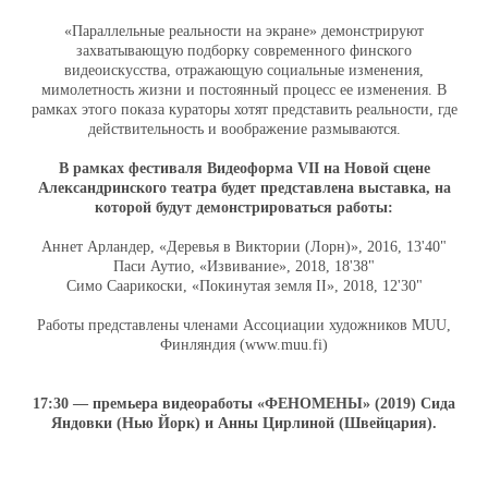
«Параллельные реальности на экране» демонстрируют
захватывающую подборку современного финского
видеоискусства, отражающую социальные изменения,
мимолетность жизни и постоянный процесс ее изменения. В
рамках этого показа кураторы хотят представить реальности, где
действительность и воображение размываются.
В рамках фестиваля Видеоформа VII на Новой сцене
Александринского театра будет представлена выставка, на
которой будут демонстрироваться работы:
Аннет Арландер, «Деревья в Виктории (Лорн)», 2016, 13'40"
Паси Аутио, «Извивание», 2018, 18'38"
Симо Саарикоски, «Покинутая земля II», 2018, 12'30"
Работы представлены членами Ассоциации художников MUU,
Финляндия (
www.muu.fi
)
17:30 — премьера видеоработы «ФЕНОМЕНЫ» (2019) Сида
Яндовки (Нью Йорк) и Анны Цирлиной (Швейцария).