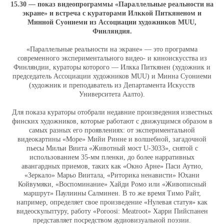
15.30 — показ видеопрограммы «Параллельные реальности на
экране» и встреча с кураторами Илккой Питкяненом и
Минной Суониеми из Ассоциации художников MUU,
Финляндия.
«Параллельные реальности на экране» — это программа
современного экспериментального видео- и киноискусства из
Финляндии, кураторы которого — Илкка Питкянен (художник и
председатель Ассоциации художников MUU) и Минна Суониеми
(художник и преподаватель из Департамента Искусств
Университета Аалто).
Для показа кураторы отобрали недавние произведения известных
финских художников, которые работают с движущимся образом в
самых разных его проявлениях: от экспериментальной
видеокартины «Море» Мийи Ринне и волшебной, загадочной
пьесы Мильи Виита «Животный мост U-3033», снятой с
использованием 35-мм пленки, до более нарративных
авангардных приемов, таких как «Окно Арне» Паси Аутио,
«Зеркало» Марьо Виитала, «Риторика ненависти» Юхани
Койвумяки, «Воспоминание» Хайди Ромо или «Живописный
маршрут» Паулиины Салминен. В то же время Тимо Райт,
например, определяет свое произведение «Нулевая статуя» как
видеоскульптуру, работу «Poroosi: Meatroot» Харри Пийспанен
представляет посредством аудиовизуальной поэзии.