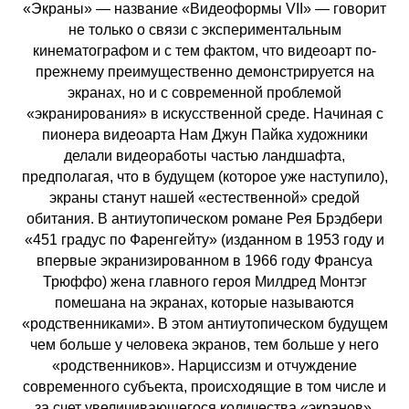
«Экраны» — название «Видеоформы VII» — говорит
не только о связи с экспериментальным
кинематографом и с тем фактом, что видеоарт по-
прежнему преимущественно демонстрируется на
экранах, но и с современной проблемой
«экранирования» в искусственной среде. Начиная с
пионера видеоарта Нам Джун Пайка художники
делали видеоработы частью ландшафта,
предполагая, что в будущем (которое уже наступило),
экраны станут нашей «естественной» средой
обитания. В антиутопическом романе Рея Брэдбери
«451 градус по Фаренгейту» (изданном в 1953 году и
впервые экранизированном в 1966 году Франсуа
Трюффо) жена главного героя Милдред Монтэг
помешана на экранах, которые называются
«родственниками». В этом антиутопическом будущем
чем больше у человека экранов, тем больше у него
«родственников». Нарциссизм и отчуждение
современного субъекта, происходящие в том числе и
за счет увеличивающегося количества «экранов»,