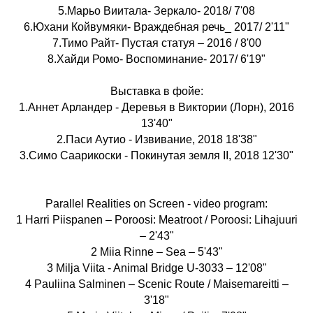
5.Марьо Виитала- Зеркало- 2018/ 7'08
6.Юхани Койвумяки- Враждебная речь_ 2017/ 2'11"
7.Тимо Райт- Пустая статуя – 2016 / 8'00
8.Хайди Ромо- Воспоминание- 2017/ 6'19"
Выставка в фойе:
1.Аннет Арландер - Деревья в Виктории (Лорн), 2016
13'40"
2.Паси Аутио - Извивание, 2018 18'38"
3.Симо Саарикоски - Покинутая земля II, 2018 12'30"
Parallel Realities on Screen - video program:
1 Harri Piispanen – Poroosi: Meatroot / Poroosi: Lihajuuri
– 2'43"
2 Miia Rinne – Sea – 5'43"
3 Milja Viita - Animal Bridge U-3033 – 12'08"
4 Pauliina Salminen – Scenic Route / Maisemareitti –
3'18"