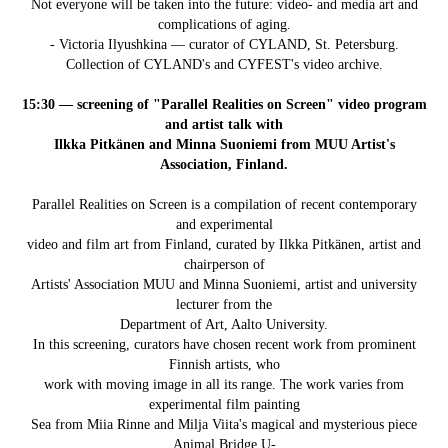
Not everyone will be taken into the future: video- and media art and
complications of aging.
- Victoria Ilyushkina — curator of CYLAND, St. Petersburg.
Collection of CYLAND's and CYFEST's video archive.
15:30 — screening of "Parallel Realities on Screen" video program
and artist talk with
Ilkka Pitkänen and Minna Suoniemi from MUU Artist's
Association, Finland.
Parallel Realities on Screen is a compilation of recent contemporary
and experimental
video and film art from Finland, curated by Ilkka Pitkänen, artist and
chairperson of
Artists' Association MUU and Minna Suoniemi, artist and university
lecturer from the
Department of Art, Aalto University.
In this screening, curators have chosen recent work from prominent
Finnish artists, who
work with moving image in all its range. The work varies from
experimental film painting
Sea from Miia Rinne and Milja Viita's magical and mysterious piece
Animal Bridge U-