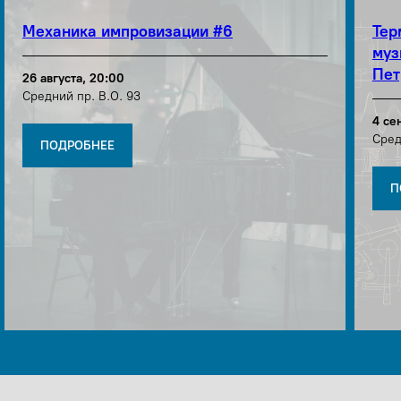
Механика импровизации #6
Тер
муз
Пет
26 августа, 20:00
Средний пр. В.О. 93
4 се
Сред
ПОДРОБНЕЕ
П