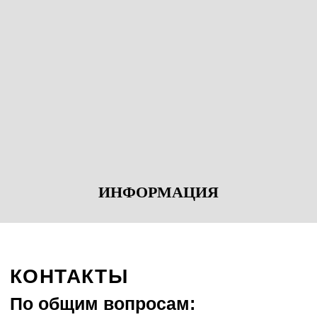
Чтобы оценить работу организации
ГБУК "Центр современного искусства
им.Сергея Курехина"
,
используйте код
а так же по прямой ссылке:
https://bus.gov.ru/qrcode/rate/450177
ЭКСКУРСИИ
ИНФОРМАЦИЯ
Экскурсии проводятся для групп
не более
20-ти человек
по записи
Запись:
+7 (812) 322 42 23
ПОДПИСАТЬСЯ НА
РАССЫЛКУ
ЦЕНТРА КУРЁХИНА