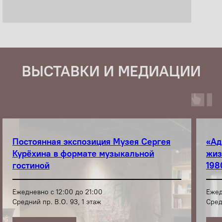
ВЫСТАВКИ И МЕДИАЦИИ
Постоянная экспозиция Музея Сергея
«Ад
Курёхина в формате музыкальной
жиз
гостиной
198
Ежедневно с 12:00 до 21:00
Ежед
Средний пр. В.О. 93, 1 этаж
Сред