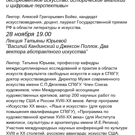
беспредметное искусство: исторические аналогии
и цифровые перспективы»
Лектор: Алексей Григорьевич Бойко, кандидат
искусствоведения, доцент, лауреат Государственной премии
РФ в области литературы и искусства.
28 ноября 19.00
Лекция Татьяны Юрьевой
"Василий Кандинский и Джексон Поллок. Два
вектора абстрактного искусства"
Лектор: Татьяна Юрьева, профессор кафедры
междисциплинарных исследований и практик в области
искусств факультета свободных искусств и наук в СПбГУ,
доктор искусствоведения. Директор Музея современного
искусства имени С.П.Дягилева СПбГУ. Член Союза
художников, член Международной ассоциации
художественных критиков, автор 200 научных работ по
искусству США и России XVIII-ХХ веков. Автор программ:
«Искусство ХХ века», «Язык и искусство» (для курсов
повышения квалификации СПбГУ), «Программа по
художественной критике XVIII-ХХ века» (для Института
живописи, скульптуры и архитектуры имени И.Е.Репина).
Участник международных научных конференций по культуре
XVIII и XX столетий, русскому авангарду, искусству США.