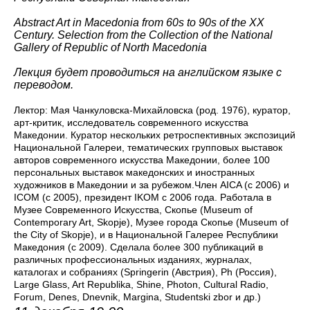
Abstract Art in Macedonia from 60s to 90s of the XX
Century. Selection from the Collection of the National
Gallery of Republic of North Macedonia
Лекция будет проводиться на английском языке с
переводом.
Лектор: Мая Чанкуловска-Михайловска (род. 1976), куратор,
арт-критик, исследователь современного искусства
Македонии. Куратор нескольких ретроспективных экспозиций
Национальной Галереи, тематических групповых выставок
авторов современного искусства Македонии, более 100
персональных выставок македонских и иностранных
художников в Македонии и за рубежом.Член AICA (с 2006) и
ICOM (с 2005), президент IKOM с 2006 года. Работала в
Музее Современного Искусства, Скопье (Museum of
Contemporary Art, Skopje), Музее города Скопье (Museum of
the City of Skopje), и в Национальной Галерее Республики
Македония (с 2009). Сделала более 300 публикаций в
различных профессиональных изданиях, журналах,
каталогах и собраниях (Springerin (Австрия), Ph (Россия),
Large Glass, Art Republika, Shine, Photon, Cultural Radio,
Forum, Denes, Dnevnik, Margina, Studentski zbor и др.)