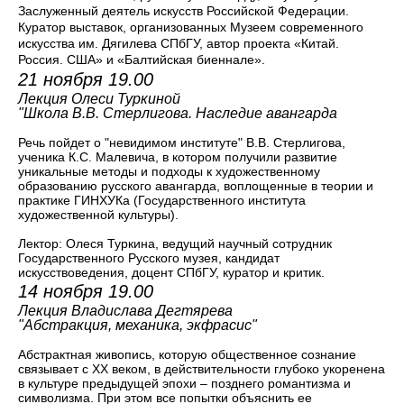
Заслуженный деятель искусств Российской Федерации.
Куратор выставок, организованных Музеем современного
искусства им. Дягилева СПбГУ, автор проекта «Китай.
Россия. США» и «Балтийская биеннале».
21 ноября 19.00
Лекция Олеси Туркиной
"Школа В.В. Стерлигова. Наследие авангарда
Речь пойдет о "невидимом институте" В.В. Стерлигова,
ученика К.С. Малевича, в котором получили развитие
уникальные методы и подходы к художественному
образованию русского авангарда, воплощенные в теории и
практике ГИНХУКа (Государственного института
художественной культуры).
Лектор: Олеся Туркина, ведущий научный сотрудник
Государственного Русского музея, кандидат
искусствоведения, доцент СПбГУ, куратор и критик.
14 ноября 19.00
Лекция
Владислава
Дегтярева
"Абстракция, механика, экфрасис"
Абстрактная живопись, которую общественное сознание
связывает с ХХ веком, в действительности глубоко укоренена
в культуре предыдущей эпохи – позднего романтизма и
символизма. При этом все попытки объяснить ее