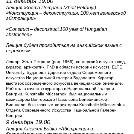
11 декабря 19.00
Лекция Жолта Петрани (Zholt Petranyi)
«Конструкция
–
деконструкция. 100 лет венгерской
абстракции»
«
Construct – deconstruct.100 year of Hungarian
abstraction
»
Лекция будет проводиться на английском языке с
переводом.
Лектор: Жолт Петрани (род. 1966), венгерский искусствовед,
куратор, арт-критик. PhD в области истории искусств, ELTE
University, Будапешт. Директор отдела Современного
искусства Национальной галереи Будапешта. Куратор
выставок современного искусства венецианской биеннале.
Работал в качестве куратора в Национальной Галереи
Венгрии, Kunsthalle Műcsarnok, был национальным
комиссаром Венгерского Павильона Венецианской
Биеннале, был главным директором Kunsthalle Műcsarnok и
Отдела Современного Искусства Нациоальной Галереи
Венгрии.
9 декабря 19.00
Лекция Алексея Бойко «Абстракция и