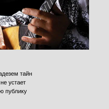
адезем тайн
не устает
ую публику