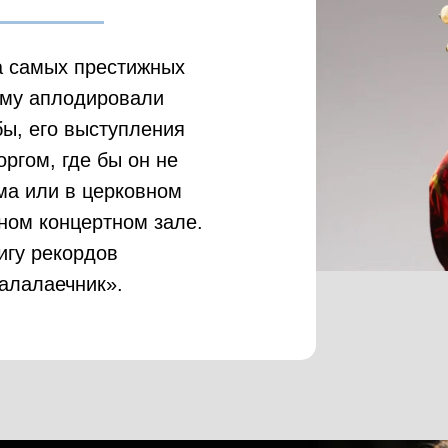
а самых престижных
Ему аплодировали
бы, его выступления
ргом, где бы он не
ма или в церковном
ном концертном зале.
игу рекордов
алалаечник».