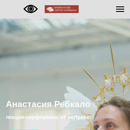
Анастасия Ребкало
лекция-перформанс от perfpaket