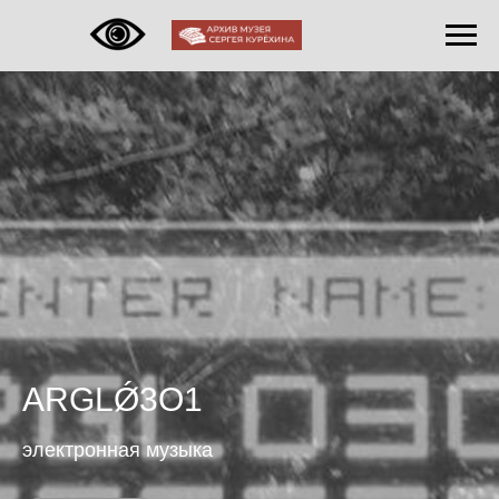
ARGLǾ3O1
электронная музыка