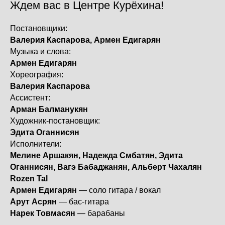
Ждем вас в Центре Курёхина!
Постановщики:
Валерия Каспарова, Армен Едигарян
Музыка и слова:
Армен Едигарян
Хореография:
Валерия Каспарова
Ассистент:
Арман Балманукян
Художник-постановщик:
Эдита Оганнисян
Исполнители:
Мелине Аршакян, Надежда Смбатян, Эдита
Оганнисян, Вагэ Бабаджанян, Альберт Чахалян
Rozen Tal
Армен Едигарян
— соло гитара / вокал
Арут Асрян
— бас-гитара
Нарек Товмасян
— барабаны