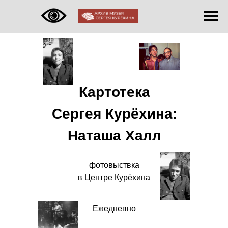
Картотека
Сергея Курёхина:
Наташа Халл
фотовыствка
в Центре Курёхина
Ежедневно