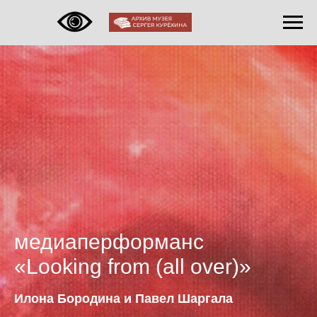
медиаперформанс
«Looking from (all over)»
Илона Бородина и Павел Шаргала