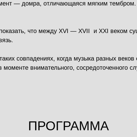
мент — домра, отличающаяся мягким тембром.
показать, что между XVI — XVII и XXI веком су
вязь.
таких совпадениях, когда музыка разных веков
в моменте внимательного, сосредоточенного с
ПРОГРАММА