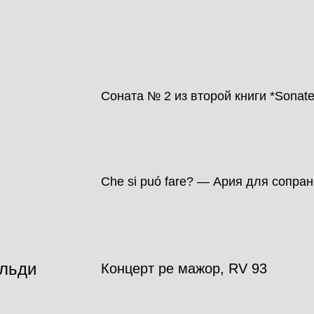
Соната № 2 из второй книги *Sonate c
Che si puó fare? — Ария для сопран
льди
Концерт ре мажор, RV 93