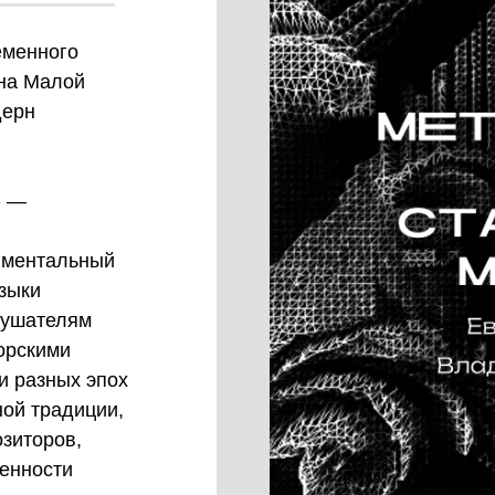
еменного
 на Малой
дерн
» —
иментальный
зыки
лушателям
орскими
и разных эпох
ной традиции,
зиторов,
енности