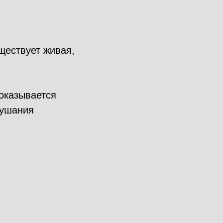
ществует живая,
 оказывается
лушания