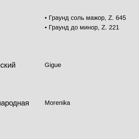
• Граунд соль мажор, Z. 645
• Граунд до минор, Z. 221
ский
Gigue
народная
Morenika