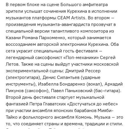
В первом блоке на сцене Большого амфитеатра
зрители услышат сочинения Курехина в исполнении
музыкантов платформы CEAM Artists. Во втором –
произведения музыканта-авангардиста прозвучат в
специальной версии талантливого композитора из
Казани Романа Пархоменко, который занимается
воссозданием авторской электроники Курехина. Оба
сета украсит специальный гость фестиваля –
легендарный саксофонист «Поп-механики» Сергей
Летов. Также на сцены выйдут участники московской
экспериментальной сцены: Дмитрий Рессер
(электрогитара), Денис Силантьев (ударные
инструменты), Изабелла Бондаренко (вокал), Аркадий
Пикунов (саксофон), Павел Паньковский (бас-гитара).
Второй день фестиваля стартует музыкальной
фантазией Петра Главатских «Достучаться до небес»
при участии ансамбля японских барабанов Мияби-
Тайко и фольклорного ансамбля Комонь. Музыка – это
то, что соединяет страны и времена, традиции и стили.