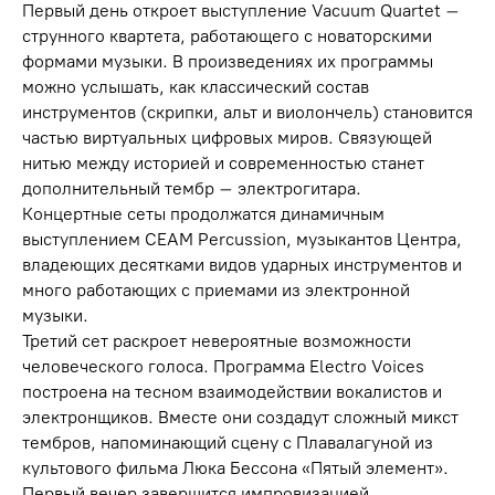
Первый день откроет выступление Vacuum Quartet –
струнного квартета, работающего с новаторскими
формами музыки. В произведениях их программы
можно услышать, как классический состав
инструментов (скрипки, альт и виолончель) становится
частью виртуальных цифровых миров. Связующей
нитью между историей и современностью станет
дополнительный тембр – электрогитара.
Концертные сеты продолжатся динамичным
выступлением CEAM Percussion, музыкантов Центра,
владеющих десятками видов ударных инструментов и
много работающих с приемами из электронной
музыки.
Третий сет раскроет невероятные возможности
человеческого голоса. Программа Electro Voices
построена на тесном взаимодействии вокалистов и
электронщиков. Вместе они создадут сложный микст
тембров, напоминающий сцену с Плавалагуной из
культового фильма Люка Бессона «Пятый элемент».
Первый вечер завершится импровизацией