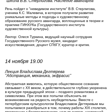
"Школа В.В. Стерлигова. Наследие авангарда
Речь пойдет о "невидимом институте" В.В. Стерлигова,
ученика К.С. Малевича, в котором получили развитие
уникальные методы и подходы к художественному
образованию русского авангарда, воплощенные в теории и
практике ГИНХУКа (Государственного института
художественной культуры).
Лектор: Олеся Туркина, ведущий научный сотрудник
Государственного Русского музея, кандидат
искусствоведения, доцент СПбГУ, куратор и критик.
14 ноября 19.00
Лекция
Владислава
Дегтярева
"Абстракция, механика, экфрасис"
Абстрактная живопись, которую общественное сознание
связывает с ХХ веком, в действительности глубоко укоренена
в культуре предыдущей эпохи – позднего романтизма и
символизма. При этом все попытки объяснить ее
возникновение на редкость неубедительны. Вместе с
петербургским культурологом Владиславом Дегтяревым мы
попытаемся разобраться в том, почему работы XIX столетия,
тяготеющие к беспредметности, нельзя считать настоящей