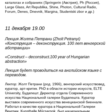
каталогах и собраниях (Springerin (Австрия), Ph (Россия),
Large Glass, Art Republika, Shine, Photon, Cultural Radio,
Forum, Denes, Dnevnik, Margina, Studentski zbor и др.)
11 декабря 19.00
Лекция Жолта Петрани (Zholt Petranyi)
«Конструкция
–
деконструкция. 100 лет венгерской
абстракции»
«
Construct – deconstruct.100 year of Hungarian
abstraction
»
Лекция будет проводиться на английском языке с
переводом.
Лектор: Жолт Петрани (род. 1966), венгерский искусствовед,
куратор, арт-критик. PhD в области истории искусств, ELTE
University, Будапешт. Директор отдела Современного
искусства Национальной галереи Будапешта. Куратор
выставок современного искусства венецианской биеннале.
Работал в качестве куратора в Национальной Галереи
Венгрии, Kunsthalle Műcsarnok, был национальным