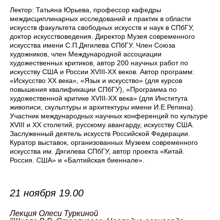
Лектор: Татьяна Юрьева, профессор кафедры
междисциплинарных исследований и практик в области
искусств факультета свободных искусств и наук в СПбГУ,
доктор искусствоведения. Директор Музея современного
искусства имени С.П.Дягилева СПбГУ. Член Союза
художников, член Международной ассоциации
художественных критиков, автор 200 научных работ по
искусству США и России XVIII-ХХ веков. Автор программ:
«Искусство ХХ века», «Язык и искусство» (для курсов
повышения квалификации СПбГУ), «Программа по
художественной критике XVIII-ХХ века» (для Института
живописи, скульптуры и архитектуры имени И.Е.Репина).
Участник международных научных конференций по культуре
XVIII и XX столетий, русскому авангарду, искусству США.
Заслуженный деятель искусств Российской Федерации.
Куратор выставок, организованных Музеем современного
искусства им. Дягилева СПбГУ, автор проекта «Китай.
Россия. США» и «Балтийская биеннале».
21 ноября 19.00
Лекция Олеси Туркиной