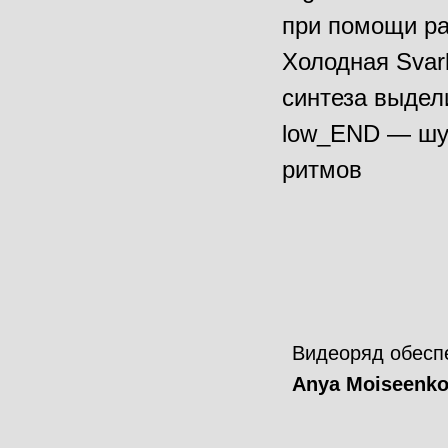
при помощи ра
Холодная Svar
синтеза выдел
low_END — шу
ритмов
Видеоряд обесп
Anya Moiseenk