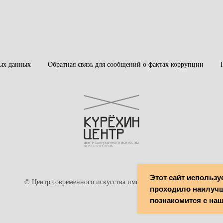
ых данных
Обратная связь для сообщений о фактах коррупции
Этот сайт использу
© Центр современного искусства имени Сергея Курёхина
проходило наилучш
познакомится с на