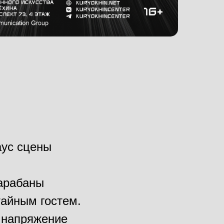
аус сцены
барабаны
тайным гостем.
т напряжение