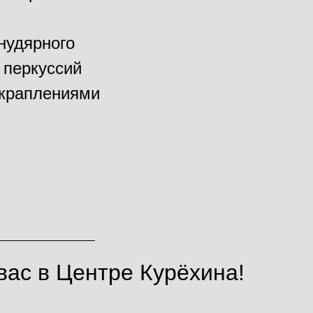
нудярного
 перкуссий
краплениями
ас в Центре Курёхина!