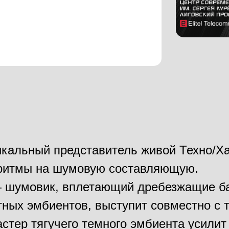
кальный представитель живой Техно/Х
 ритмы на шумовую составляющую.
 — шумовик, вплетающий дребезжащие 
тных эмбиентов, выступит совместно с 
мастер тягучего темного эмбиента усили