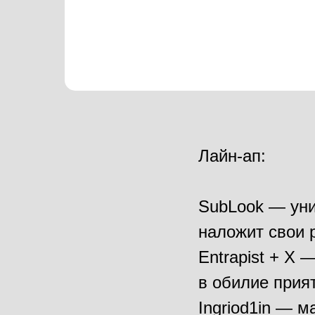
Лайн-ап:
SubLook — уни
наложит свои
Entrapist + Х
в обилие прия
Ingriod1in — 