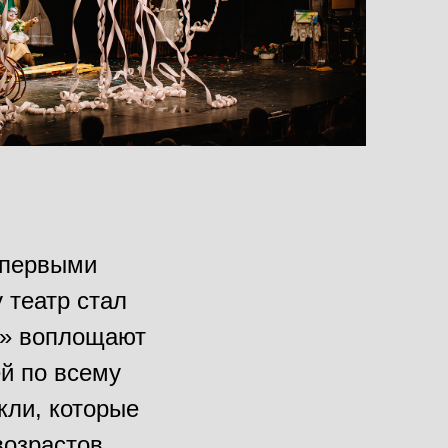
 первыми
 театр стал
и» воплощают
й по всему
кли, которые
возрастов