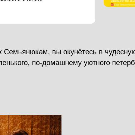
 к Семьянюкам, вы окунётесь в чудесн
енького, по-домашнему уютного петерб