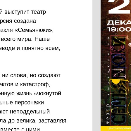
й выступит театр
рсия создана
такля «Семьянюки»,
 всего мира. Наше
еводе и понятно всем,
 ни слова, но создают
ктов и катастроф,
нную жизнь «чокнутой
льные персонажи
вают неподдельный
ала до велика, заставляя
вместе с ними.