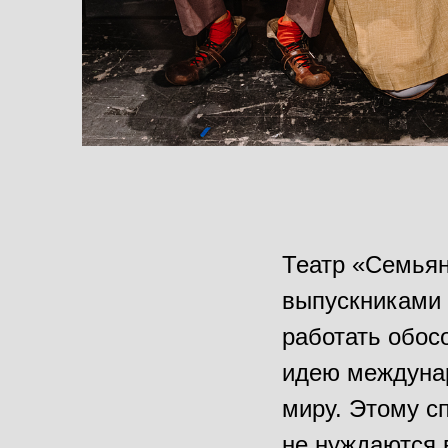
Театр «Семьян
выпускниками 
работать обос
идею междунар
миру. Этому с
не нуждаются 