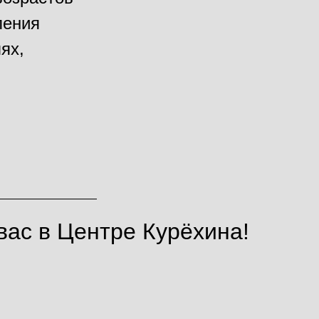
ления
ях,
ас в Центре Курёхина!