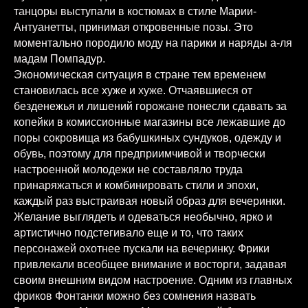
танцоры выступали в костюмах в стиле Марии-
Антуанетты, принимая откровенные позы. Это
моментально породило моду на парики и наряды а-ля
мадам Помпадур.
Экономическая ситуация в стране тем временем
становилась все хуже и хуже. Отчаявшиеся от
безденежья и лишений горожане понесли сдавать за
копейки в комиссионные магазины все лежавшие до
поры сокровища из бабушкиных сундуков, одежду и
обувь, поэтому для предприимчивой и творчески
настроенной молодежи не составляло труда
принаряжаться и комбинировать стили и эпохи,
каждый раз выстраивая новый образ для вечеринки.
Желание выглядеть и одеваться необычно, ярко и
артистично подстегивало еще и то, что таких
персонажей охотнее пускали на вечеринку. Фрики
привлекали всеобщее внимание и восторги, задавая
своим внешним видом настроение. Одним из главных
фриков Фонтанки можно без сомнения назвать