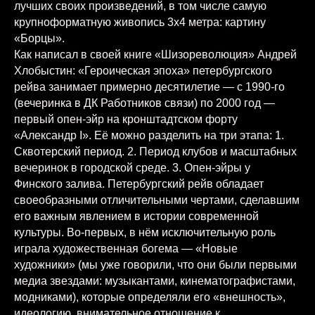
лучших своих произведений, в том числе самую
крупноформатную живопись 3х4 метра: картину
«Борцы».
Как написал в своей книге «Шизореволюция» Андрей
Хлобыстин: «Героическая эпоха» петербургского
рейва занимает примерно десятилетие — с 1990-го
(вечеринка в ДК Работников связи) по 2000 год —
первый опен-эйр на кронштадтском форту
«Александр I». Её можно разделить на три этапа: 1.
Сквотерский период. 2. Период клубов и масштабных
вечеринок в городской среде. 3. Опен-эйры у
Финского залива. Петербургский рейв обладает
своеобразными отличительными чертами, сделавшим
его важным явлением в истории современной
культуры. Во-первых, в нём исключительную роль
играла художественная богема — «Новые
художники» (мы уже говорили, что они были первыми
медиа звездами: музыкантами, кинематографистами,
модниками), которые определяли его «внешность»,
идеологию, внимательное отношение к