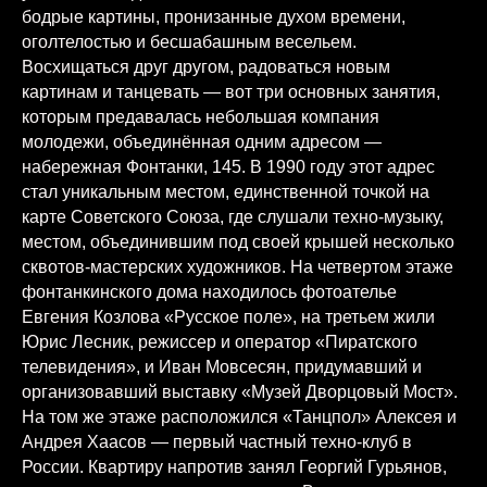
бодрые картины, пронизанные духом времени,
оголтелостью и бесшабашным весельем.
Восхищаться друг другом, радоваться новым
картинам и танцевать — вот три основных занятия,
которым предавалась небольшая компания
молодежи, объединённая одним адресом —
набережная Фонтанки, 145. В 1990 году этот адрес
стал уникальным местом, единственной точкой на
карте Советского Союза, где слушали техно-музыку,
местом, объединившим под своей крышей несколько
сквотов-мастерских художников. На четвертом этаже
фонтанкинского дома находилось фотоателье
Евгения Козлова «Русское поле», на третьем жили
Юрис Лесник, режиссер и оператор «Пиратского
телевидения», и Иван Мовсесян, придумавший и
организовавший выставку «Музей Дворцовый Мост».
На том же этаже расположился «Танцпол» Алексея и
Андрея Хаасов — первый частный техно-клуб в
России. Квартиру напротив занял Георгий Гурьянов,