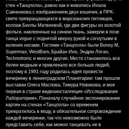
стен «Танцпола», равно как и живопись Инала
Савченкова с изображением двух кошечек, в ПРК-
свете превращающихся в марсианских питомцев,
коллаж Беллы Матвеевой, где две фигуры из золотой
фольги, наклеенные на синюю ткань, замерли в позе
танца
vogue
с поднятой кверху рукой и согнутыми в
коленях ногами. Гостями «Танцпола» были Boney M,
Supermax, WestBam, Брайан Ино, Эндрю Логан,
Technotronic и многие другие. Место становилось все
более модным и привлекало все больше людей,
поэтому в 1991 году родилась идея провести
вечеринку в ленинградском Планетарии: там прошли
выставки Олега Маслова, Тимура Новикова, и моя
первая в стране видеоинсталляция «Исследования
Лаборатории». Поначалу случайное экспонирование
картин на стенах «Танцпола» со временем
превратилось в моду, в обязательное сопровождение
каждой вечеринки, так что невозможно было
представить себе, как можно танцевать не в