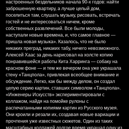
настроенных бездельников начала 90-х годов: найти
заброшенную квартиру, а лучше целый дом,
поселиться там, слушать музыку, рисовать, встречать
гостей и не интересоваться ничем, кроме
собственных развлечений. Все были молоды,
наступали новые времена, и, что самое главное —
пришла новая музыка». Казалось, что не было
никаких преград, никаких табу, ничего невозможного.
Алексей Хаас за день нарисовал на холсте копию
понравившейся работы Кита Харринга — собаку на
красном фоне — и тем же вечером она уже украшала
стену «Танцпола», привлекая всеобщее внимание и
обсуждение. Легко, как бы между делом, он создал
целую серию картин, ставших символом «Танцпола».
«Инженеры Искусств» экспериментировали с
коллажом, найдя на помойке рулоны с
распечатанными копиями картин из Русского музея.
Они кроили и резали их, создавая новые вариации и
прочтения уже известных сюжетов. Один из таких
масштабных коллажей долгое время украшал одну из