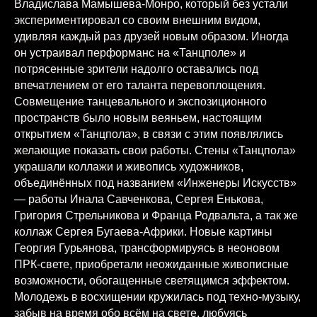
Владислава Мамышева-Монро, который без устали
экспериментировал со своим внешним видом,
удивляя каждый раз друзей новым образом. Иногда
он устраивал перформанс на «Танцполе» и
потрясенные зрители надолго оставались под
впечатлением от его таланта перевоплощения.
Совмещение танцевального и экспозиционного
пространств было новым веяньем, настоящим
открытием «Танцпола», в связи с этим появлялись
желающие показать свои работы. Стены «Танцпола»
украшали коллажи и живопись художников,
объединённых под названием «Инженеры Искусств»
— работы Инала Савченкова, Сергея Енькова,
Григория Стрельникова и Франца Родвальта, а так же
коллаж Сергея Бугаева-Африки. Новые картины
Георгия Гурьянова, трансформируясь в неоновом
ПРК-свете, приобретали неожиданные живописные
возможности, обогащенные светящимся эффектом.
Молодежь в восхищении кружилась под техно-музыку,
забыв на время обо всём на свете, любуясь