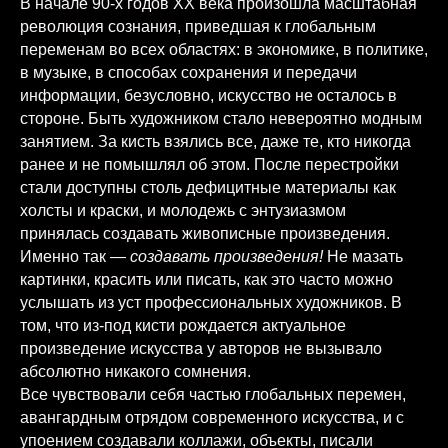
В начале 90-х годов XX века произошла масштабная
революция сознания, приведшая к глобальным
переменам во всех областях: в экономике, в политике,
в музыке, в способах сохранения и передачи
информации, безусловно, искусство не осталось в
стороне. Быть художником стало невероятно модным
занятием. За кисть взялись все, даже те, кто никогда
ранее и не помышлял об этом. После перестройки
стали доступны столь дефицитные материалы как
холсты и краски, и молодежь с энтузиазмом
принялась создавать живописные произведения.
Именно так —
создавать произведения!
Не мазать
картинки, красить или писать, как это часто можно
услышать из уст профессиональных художников. В
том, что из-под кисти рождается актуальное
произведение искусства у авторов не вызывало
абсолютно никакого сомнения.
Все чувствовали себя частью глобальных перемен,
авангардным отрядом современного искусства, и с
упоением создавали коллажи, объекты, писали