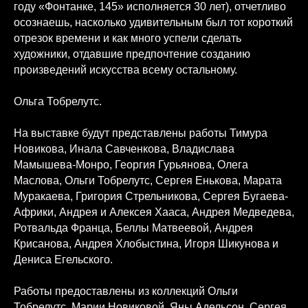
году «Фонтанке, 145» исполняется 30 лет), отчетливо
осознаешь, насколько удивительным был тот короткий
отрезок времени и как много успели сделать
художники, отдавшие предпочтение созданию
произведений искусства всему остальному.
Ольга Тобрелутс.
На выставке будут представлены работы Тимура
Новикова, Инала Савченкова, Владислава
Мамышева-Монро, Георгия Гурьянова, Олега
Маслова, Ольги Тобрелутс, Сергея Енькова, Марата
Муракаева, Григория Стрельникова, Сергея Бугаева-
Африки, Андрея и Алексея Хааса, Андрея Медведева,
Ротвальда Франца, Беллы Матвеевой, Андрея
Крисанова, Андрея Хлобыстина, Игоря Шикунова и
Дениса Егельского.
Работы предоставлены из коллекций Ольги
Тобрелутс, Марии Новиковой, Яны Адельсон, Сергея