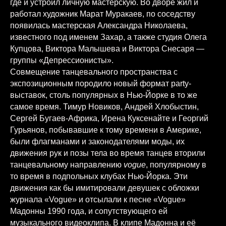
где и устроил личную мастерскую. Во дворе жил и
работал художник Марат Муракаев, по соседству
появилась мастерская Александра Николаева,
известного под именем Захар, а также студия Олега
Купцова, Виктора Малышева и Виктора Снесаря —
группы «Депрессионисты».
Совмещение танцевального пространства с
экспозиционным породило новый формат party-
выставок, столь популярных в Нью-Йорке в то же
самое время. Тимур Новиков, Андрей Хлобыстин,
Сергей Бугаев-Африка, Ирена Куксенайте и Георгий
Гурьянов, побывавшие к тому времени в Америке,
были флагманами и законодателями моды, их
движения рук и позы тела во время танцев вторили
танцевальному направлению
vogue
, популярному в
то время в подпольных клубах Нью-Йорка. Эти
движения как бы имитировали девушек с обложки
журнала «Vogue» и отсылали к песне «Vogue»
Мадонны 1990 года, и сопутствующего ей
музыкального видеоклипа. В клипе Мадонна и её