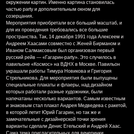
окружении картин. Именно картина становилась
частью party и дополнительным окном для
созерцания.
Мероприятия приобретали все больший масштаб, и
для их проведения требовались все большие
пространства. Так, 14 декабря 1991 года Алексеем и
Андреем Хаасами совместно с Женей Бирманом и
Иваном Салмаксовым был организован первый
русский рейв — «Гагарин-party». Это случилось в
павильоне «Космос» на ВДНХ в Москве. Павильон
украшали работы Тимура Новикова и Григория
Стрельникова. Для мероприятия были выпущены
специальные плакаты и флаеры, над дизайном
которых работали разные художники, были
напечатаны несколько вариантов. Самым известным
и знаковым стал плакат Андрея Медведева с ракетой,
в которой летит Юрий Гагарин, но так же и
замечательные с дизайнерской точки зрения
варианты сделали Денис Егельский и Андрей Хаас.
Сама тема пригласительных для вечеринки