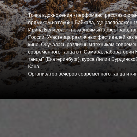
Точка вдохновения - перфоманс, рассказ о ст
прямиком из глубин Байкала, где расположен г
Ирина Беляева — независимый хореограф, тан
России. Участница различных фестивалей как а
кино. Обучалась различным техникам современ
современного танца в г. Самара, лаборатории
танцы" (Екатеринбург), курса Лилии Бурдинск
Кана.
Организатор вечеров современного танца и кин