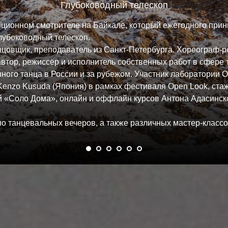
Глубоководный телескоп
анционном смотрителе на Байкале, который ежегодного при
лубоководный телескоп.
цовщик, преподаватель из Санкт-Петербурга. Хореограф-р
втор, режиссёр и исполнитель собственных работ в сфере т
ного танца в России и за рубежом. Участник лаборатории 
 Kenzo Kusuda (Япония) в рамках фестиваля Open Look, ст
ой «Соло Дома», онлайн и оффлайн курсов Антона Адасинск
о танцевальных вечеров, а также различных мастер-классо