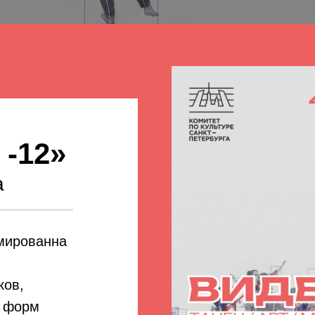
-12»
а
мированна
ков,
р форм