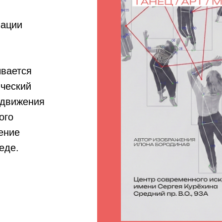
мации
ывается
ический
 движения
ого
ение
еде.