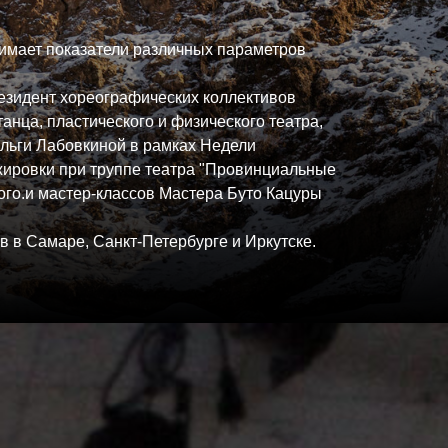
нимает показатели различных параметров
езидент хореографических коллективов
анца, пластического и физического театра,
Ольги Лабовкиной в рамках Недели
ажировки при труппе театра "Провинциальные
ого.и мастер-классов Мастера Буто Кацуры
в в Самаре, Санкт-Петербурге и Иркутске.